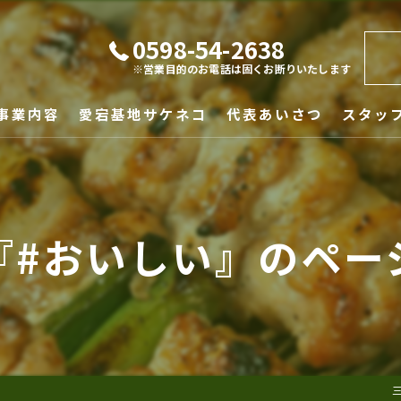
0598-54-2638
※営業目的のお電話は固くお断りいたします
事業内容
愛宕基地サケネコ
代表あいさつ
スタッ
メニュー一覧
『#おいしい』のペー
三