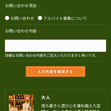
切に安全管理対策を実施します。
お問い合わせ項目
※
＜個人情報を与えなかった場合に生じる結果＞
お問い合わせ
アルバイト募集について
必要な情報を頂けない場合は、それに対応した当社
お問い合わせ内容
のサービスをご提供できない場合がございますので
※
予めご了承ください。
お問い合わせはこちら
＜個人情報の開示･訂正・削除･利用停止の手続につ
詳細なお問い合わせ内容をご記入いただけますと幸いです。
いて＞
当社では、お客様の個人情報の開示･訂正･削除・利
用停止の手続を定めさせて頂いております。
ご本人である事を確認のうえ、対応させて頂きま
す。
大人
個人情報の開示･訂正･削除・利用停止の具体的手続
落ち着きと遊び心を兼ね備えた空
きにつきましては、お電話でお問合せ下さい。