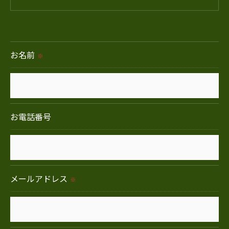
＜個人情報の提供について＞
当社ではお客様の同意を得た場合または法令に定め
られた場合を除き、
お名前
※
取得した個人情報を第三者に提供することはいたし
ません。
＜個人情報の委託について＞
お電話番号
当社では、利用目的の達成に必要な範囲において、
個人情報を外部に委託する場合があります。
これらの委託先に対しては個人情報保護契約等の措
置をとり、適切な監督を行います。
メールアドレス
※
＜個人情報の安全管理＞
当社では、個人情報の漏洩等がなされないよう、適