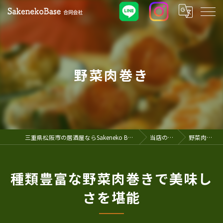
野菜肉巻き
三重県松阪市の居酒屋ならSakeneko Base合同会社
当店の特徴
野菜肉巻き
種類豊富な野菜肉巻きで美味し
さを堪能