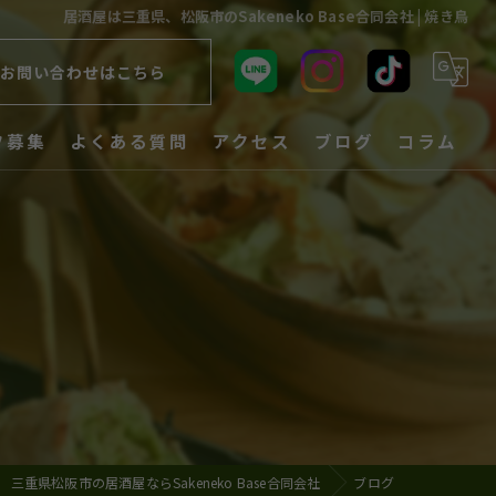
居酒屋は三重県、松阪市のSakeneko Base合同会社 | 焼き鳥
お問い合わせはこちら
フ募集
よくある質問
アクセス
ブログ
コラム
三重県松阪市の居酒屋ならSakeneko Base合同会社
ブログ