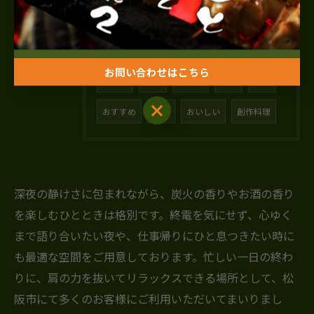
タグ
Tags
焼き鳥
松阪市
居酒屋
ヘルシー
お問い合わせはこちら
デート
駅近
隠れ家
予約
求人
お問い合わせはこちら
おすすめ
お酒
おいしい
創作料理
深夜の静けさに包まれながら、炭火の香りやお酒の香り
を楽しむひとときは格別です。終電を気にせず、心ゆく
まで語り合いたい夜や、仕事帰りにひと息つきたい時に
も最適な空間をご用意しております。忙しい一日の終わ
りに、肩の力を抜いてリラックスできる場所として、松
阪市にて多くのお客様にご利用いただいてまいりまし